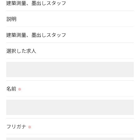
建築測量、墨出しスタッフ
個人情報を外部に委託する場合があります。
これらの委託先に対しては個人情報保護契約等の措
説明
置をとり、適切な監督を行います。
建築測量、墨出しスタッフ
＜個人情報の安全管理＞
選択した求人
当社では、個人情報の漏洩等がなされないよう、適
切に安全管理対策を実施します。
＜個人情報を与えなかった場合に生じる結果＞
名前
※
必要な情報を頂けない場合は、それに対応した当社
のサービスをご提供できない場合がございますので
予めご了承ください。
フリガナ
※
＜個人情報の開示･訂正・削除･利用停止の手続につ
いて＞