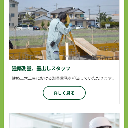
建築測量、墨出しスタッフ
建築土木工事における測量業務を担当していただきます。 基本的に二人一組で動いていただいて建物を作る前に敷地や高さなどを測量器を使って測ります。 測量は建築工事や土木工事の基礎になる仕事ですから間違いは許されません。 正確かつ迅速に業務に従事していただきます。 業務に必要な資格につきましては会社が全面的にサポートいたします。
詳しく見る