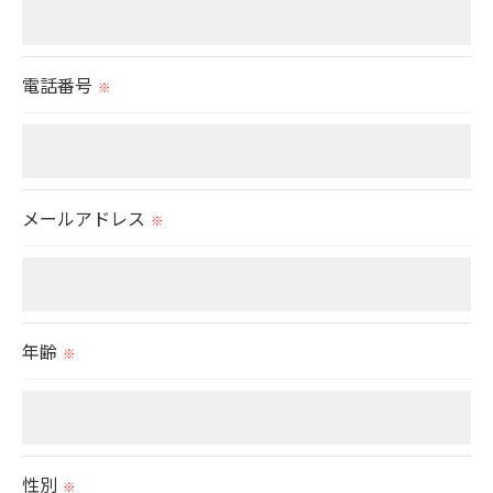
当社では、お客様の個人情報の開示･訂正･削除・利
用停止の手続を定めさせて頂いております。
電話番号
※
ご本人である事を確認のうえ、対応させて頂きま
す。
個人情報の開示･訂正･削除・利用停止の具体的手続
きにつきましては、お電話でお問合せ下さい。
メールアドレス
※
年齢
※
性別
※