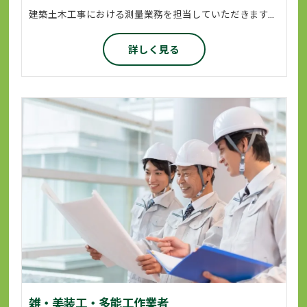
建築土木工事における測量業務を担当していただきます。 基本的に二人一組で動いていただいて建物を作る前に敷地や高さなどを測量器を使って測ります。 測量は建築工事や土木工事の基礎になる仕事ですから間違いは許されません。 正確かつ迅速に業務に従事していただきます。 業務に必要な資格につきましては会社が全面的にサポートいたします。
詳しく見る
雑・美装工・多能工作業者