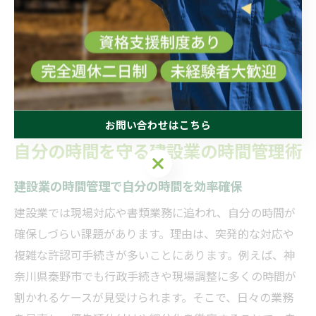
な業務運営が可能になるためです。例えば、定期的な業
務フローの棚卸しや、改善点の洗い出しを実施すること
で、日常業務の短縮が図れます。こうした工夫を継続す
ることで、秦野市の建設業従事者も、余裕ある働き方を
実現できます。
お問い合わせはこちら
自分の時間を守る建設業の時間管理術
お問い合わせはこちら
建設業の時間管理で自分の時間を効率確保
建設業では現場対応や書類業務に追われ、自分の時間が
確保しづらい課題があります。理由は、突発的な対応や
複雑な許認可手続きが多いことにあります。例えば、神
奈川県秦野市でも行政手続きや現場調整に多くの時間が
割かれるケースが見受けられます。そこで、日々の業務