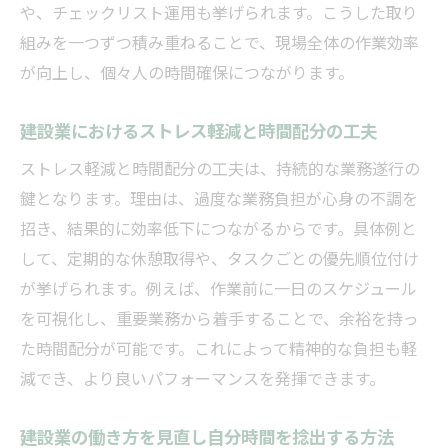
建設業許可取得の流れと効率的な進め方
や、チェックリスト運用も挙げられます。こうした取り
建設業の申請作業を簡略化する最新手法
組みを一つずつ積み重ねることで、現場全体の作業効率
が向上し、個々人の時間確保につながります。
建設業手続きの見直しが自分時間を生む秘
訣
建設業におけるストレス軽減と時間配分の工夫
自分の時間を守る建設業の時間管理術
ストレス軽減と時間配分の工夫は、持続的な業務遂行の
建設業の時間管理で自分の時間を効率確保
鍵となります。理由は、過度な業務負担が心身の不調を
建設業現場で実践するスケジュール最適化
招き、結果的に効率低下につながるからです。具体例と
法
して、定期的な休憩取得や、タスクごとの優先順位付け
建設業に役立つシンプルな時間管理ツール
が挙げられます。例えば、作業前に一日のスケジュール
建設業の残業削減につながる管理ポイント
を可視化し、重要業務から着手することで、余裕を持っ
建設業の繁忙期対策と自分時間の作り方
た時間配分が可能です。これによって精神的な負担も軽
建設業の時間管理がもたらす業務効率向上
減でき、より良いパフォーマンスを発揮できます。
忙しい現場でもできる建設業の申請時短法
建設業の働き方を見直し自分時間を捻出する方法
建設業の申請を簡単に時短する実践アイデ