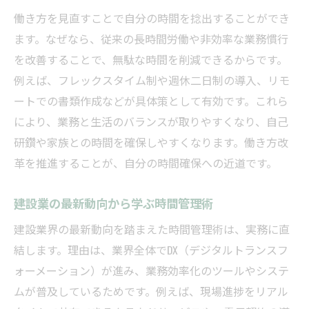
ア
働き方を見直すことで自分の時間を捻出することができ
ます。なぜなら、従来の長時間労働や非効率な業務慣行
建設業の現場を止めずにできる申請効率化
を改善することで、無駄な時間を削減できるからです。
オンライン活用で建設業の手続き時短を実
例えば、フレックスタイム制や週休二日制の導入、リモ
現
ートでの書類作成などが具体策として有効です。これら
建設業の申請作業を効率よくこなすコツ
により、業務と生活のバランスが取りやすくなり、自己
建設業の書類準備を最小限に抑える工夫
研鑽や家族との時間を確保しやすくなります。働き方改
建設業の申請時短が自分時間確保に直結
革を推進することが、自分の時間確保への近道です。
法令遵守を徹底しつつ自分の時間を生むには
建設業の法令遵守と時間確保の両立術
建設業の最新動向から学ぶ時間管理術
建設業で無理なく守れる法令順守のポイン
建設業界の最新動向を踏まえた時間管理術は、実務に直
ト
結します。理由は、業界全体でDX（デジタルトランスフ
建設業許可の期限管理とリスク回避の方法
ォーメーション）が進み、業務効率化のツールやシステ
ムが普及しているためです。例えば、現場進捗をリアル
建設業の更新時期を逃さず効率よく対応