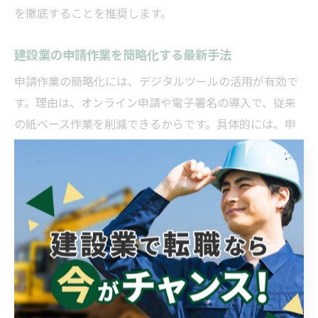
を徹底することを推奨します。
建設業の申請作業を簡略化する最新手法
申請作業の簡略化には、デジタルツールの活用が有効で
す。理由は、オンライン申請や電子署名の導入で、従来
の紙ベース作業を削減できるからです。具体的には、申
請書類作成ソフトや、行政の電子申請システムを活用す
る方法が挙げられます。神奈川県秦野市の建設業界で
も、最新技術を積極的に取り入れることで、業務負担の
軽減と自分時間の創出が期待できます。
建設業手続きの見直しが自分時間を生む秘訣
手続きの見直しは、自分時間を生み出すための重要なポ
イントです。その理由は、無駄な作業を排除し、効率的