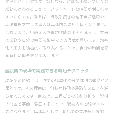
効率化が不可欠です。なぜなら、煩雑な手続きや日々の
秦野市の建設業界が求める業務効率化の実
業務に追われることで、プライベートな時間が削られや
践法
すいからです。例えば、行政手続きの電子申請活用や、
建設業界の現状から見る秦野市の時間管理
現場管理アプリの導入は具体的な時短手段となります。
ポイント
これにより、申請ミスや書類作成の手間を減らし、本来
の業務や自分の時間に集中できる環境が整います。効率
地域事情に対応した建設業効率化のヒント
化の工夫を積極的に取り入れることで、自分の時間を守
建設業の効率化が秦野市で注目される理由
る新しい働き方が実現します。
秦野市建設業の働き方と時間確保の実践例
業務効率化なら建設業許可の手続き見直しを
建設業の現場で実践できる時短テクニック
建設業許可手続き見直しで業務効率化を実
現場での時短には、作業の標準化や分業体制の徹底が効
現
果的です。その理由は、無駄な移動や段取りのロスを減
建設業の許可申請を時短するための工夫
らせるためです。例えば、工程ごとの役割分担や、資材
行政書士選びが建設業の効率化に直結する
の配置を事前に徹底することで、現場内の動線がスムー
理由
ズになります。具体策として、朝礼での業務分担確認