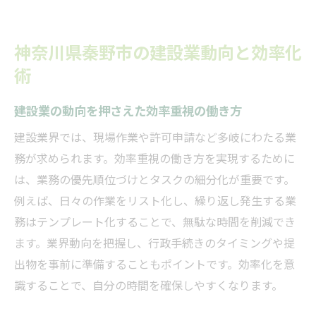
建設業の効率化事例と実践ポイントを紹介
建設業界ニュースを活かした業務改善策
神奈川県秦野市の建設業動向と効率化
建設業の未来を支える働き方改革のヒント
術
自分らしい働き方を建設業で実現する方法
建設業の動向を押さえた効率重視の働き方
建設業界では、現場作業や許可申請など多岐にわたる業
務が求められます。効率重視の働き方を実現するために
は、業務の優先順位づけとタスクの細分化が重要です。
例えば、日々の作業をリスト化し、繰り返し発生する業
務はテンプレート化することで、無駄な時間を削減でき
ます。業界動向を把握し、行政手続きのタイミングや提
出物を事前に準備することもポイントです。効率化を意
識することで、自分の時間を確保しやすくなります。