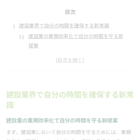
目次
建設業界で自分の時間を確保する新常識
建設業の業務効率化で自分の時間を守る新
提案
建設業の現場で実践できる時短テクニック
建設業におけるストレス軽減と時間配分の
工夫
建設業の働き方を見直し自分時間を捻出す
建設業界で自分の時間を確保する新常
る方法
識
建設業の最新動向から学ぶ時間管理術
自分の時間確保が叶う建設業の働き方改革
建設業の業務効率化で自分の時間を守る新提案
神奈川県秦野市の建設業動向と効率化術
まず、建設業において自分の時間を守るためには、業務
建設業の動向を押さえた効率重視の働き方