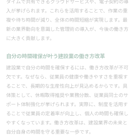
タイムで共有できるクラウドサービスや、電子契約の導
社会保険加入義務を意識した建設業の働き
入が挙げられます。これらを活用することで、作業の重
方
複や待ち時間が減り、全体の時間短縮が実現します。最
建設業で法改正に強くなる情報収集のコツ
新の業界動向を意識した管理術の導入が、今後の働き方
建設業の許可申請期間と時間管理の秘訣
に大きく貢献します。
建設業許可申請期間を把握し業務を最適化
建設業の申請スケジュール作成の基本
自分の時間確保が叶う建設業の働き方改革
許可申請の事前準備が時間短縮のカギ
建設業で自分の時間を確保するには、働き方改革が不可
建設業の申請期間管理でトラブル回避
欠です。なぜなら、従業員の健康や働きやすさを重視す
建設業許可取得までの時間を有効活用
ることで、長期的な生産性向上が見込めるからです。具
体策として、休暇取得推奨や業務分散、従業員同士のサ
建設業の申請期間チェックで自分時間創出
ポート体制強化が挙げられます。実際に、制度を活用す
最新の建設業界情報で叶える働き方改革
ることで従業員の定着率が向上し、個人の時間も確保し
建設業界の最新動向で働き方改革を加速
やすくなっています。働き方改革は、建設業界の未来と
建設業のトレンドが生み出す新たな時間管
自分自身の時間を守る重要な一歩です。
理