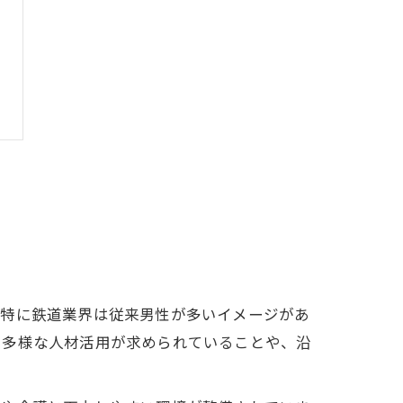
。特に鉄道業界は従来男性が多いイメージがあ
で多様な人材活用が求められていることや、沿