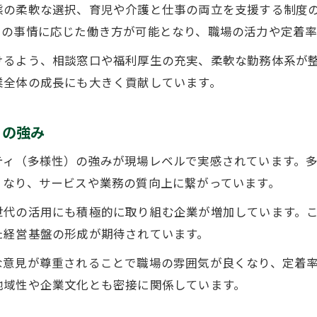
態の柔軟な選択、育児や介護と仕事の両立を支援する制度
々の事情に応じた働き方が可能となり、職場の活力や定着率
けるよう、相談窓口や福利厚生の充実、柔軟な勤務体系が
業全体の成長にも大きく貢献しています。
ィの強み
ティ（多様性）の強みが現場レベルで実感されています。
くなり、サービスや業務の質向上に繋がっています。
世代の活用にも積極的に取り組む企業が増加しています。
た経営基盤の形成が期待されています。
な意見が尊重されることで職場の雰囲気が良くなり、定着
地域性や企業文化とも密接に関係しています。