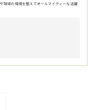
や現場の環境を整えてオールマイティーな活躍