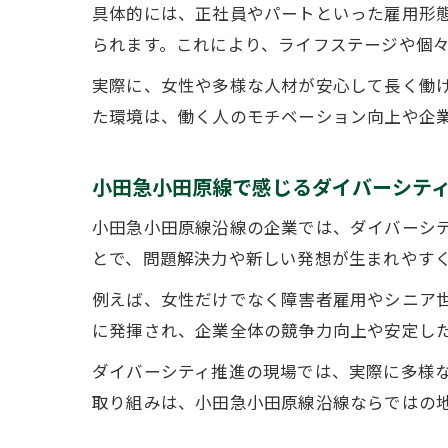
具体的には、正社員やパートといった雇用形
られます。これにより、ライフステージや個
実際に、女性や多様な人材が安心して長く働
た環境は、働く人のモチベーション向上や企
小田急小田原線で感じるダイバーシテ
小田急小田原線沿線の企業では、ダイバーシ
とで、問題解決力や新しい発想が生まれやす
例えば、女性だけでなく障害者雇用やシニア
に発揮され、企業全体の競争力向上や安定し
ダイバーシティ推進の現場では、実際に多様
取り組みは、小田急小田原線沿線ならではの