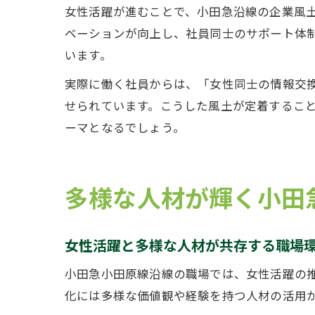
女性活躍が進むことで、小田急沿線の企業風
ベーションが向上し、社員同士のサポート体
います。
実際に働く社員からは、「女性同士の情報交
せられています。こうした風土が定着するこ
ーマとなるでしょう。
多様な人材が輝く小田
女性活躍と多様な人材が共存する職場
小田急小田原線沿線の職場では、女性活躍の
化には多様な価値観や経験を持つ人材の活用