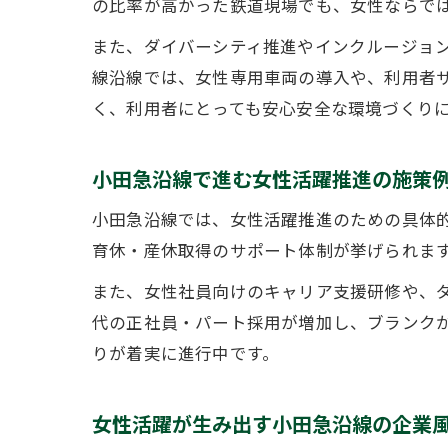
の比率が高かった鉄道現場でも、女性ならで
また、ダイバーシティ推進やインクルージョ
線沿線では、女性専用車両の導入や、利用者
く、利用者にとっても安心安全な環境づくり
小田急沿線で進む女性活躍推進の施策
小田急沿線では、女性活躍推進のための具体
育休・産休取得のサポート体制が挙げられま
また、女性社員向けのキャリア支援研修や、
代の正社員・パート採用が増加し、ブランク
りが着実に進行中です。
女性活躍が生み出す小田急沿線の企業