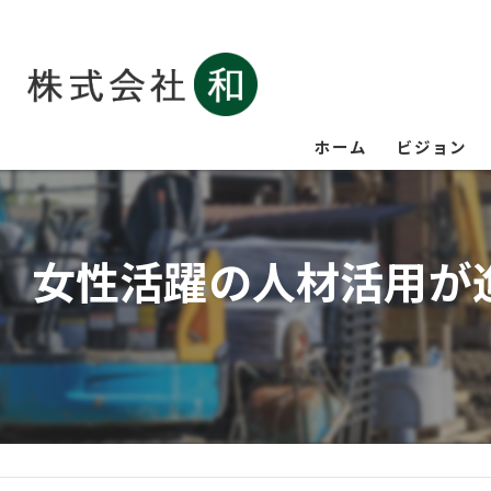
ホーム
ビジョン
女性活躍の人材活用が