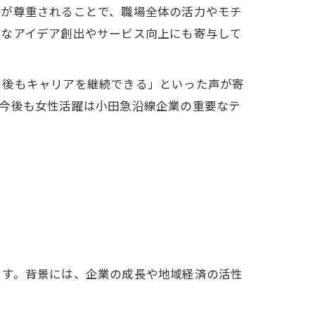
方が尊重されることで、職場全体の活力やモチ
たなアイデア創出やサービス向上にも寄与して
ト後もキャリアを継続できる」といった声が寄
、今後も女性活躍は小田急沿線企業の重要なテ
ます。背景には、企業の成長や地域経済の活性