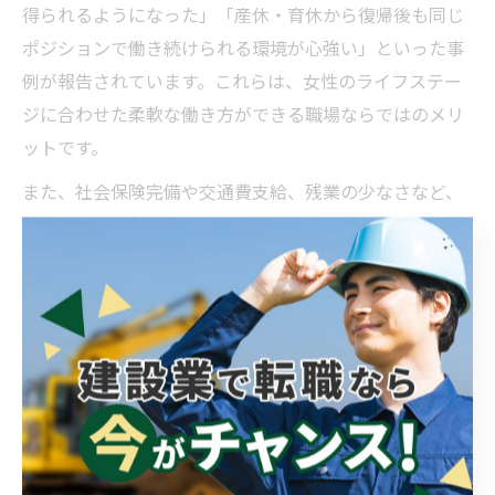
得られるようになった」「産休・育休から復帰後も同じ
ポジションで働き続けられる環境が心強い」といった事
例が報告されています。これらは、女性のライフステー
ジに合わせた柔軟な働き方ができる職場ならではのメリ
ットです。
また、社会保険完備や交通費支給、残業の少なさなど、
働きやすさと収入安定を両立する条件が整っていること
もポイントです。安定収入を目指す方は、こうした実例
を参考に、自分の希望に合った職場を見極めることが重
要です。
女性活躍と安定収入を両立する働き方の秘密
女性活躍と安定収入を両立するためには、働き方の工夫
が欠かせません。まず、スキルアップや資格取得を積極