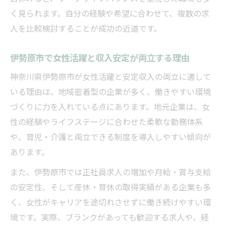
く見られます。自分の経験や希望に合わせて、複数の求
伊勢原市で女性活躍が進む両立支援制度
人を比較検討することが成功の近道です。
女性活躍と安定収入を叶える時間管理術
女性活躍が進む伊勢原市でキャリアアップ実現
伊勢原市で女性活躍と収入安定が両立する理由
へ
神奈川県伊勢原市が女性活躍と安定収入の両立に適して
伊勢原市で女性活躍とキャリアアップの道
いる理由は、地域密着型の企業が多く、働きやすい環境
筋
づくりに力を入れている点にあります。地元企業は、女
女性活躍によるキャリアアップ支援策の活
性の経験やライフステージに合わせた柔軟な勤務体系
用法
や、育児・介護と両立できる制度を導入しやすい傾向が
女性活躍がキャリアアップに与える好影響
あります。
安定収入を目指す女性活躍のキャリア戦略
また、伊勢原市では正社員求人の増加や月給・賞与支給
女性活躍推進企業でキャリアアップを目指
の安定性、そして産休・育休の取得実績がある企業も多
す
く、女性がキャリアを途切れさせずに働き続けやすい環
ワークライフバランスを重視した収入安定の方
境です。実際、ブランクがあっても歓迎する求人や、経