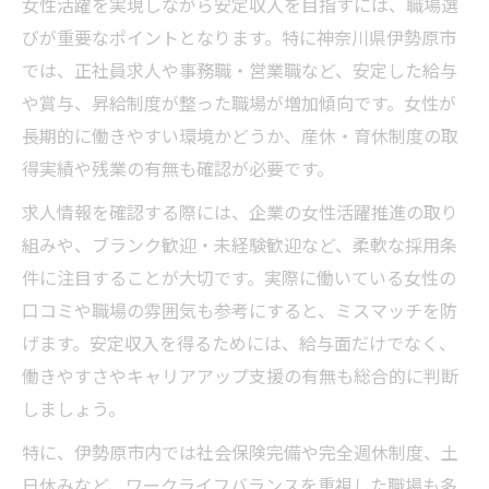
女性活躍を実現しながら安定収入を目指すには、職場選
女性活躍が輝く現場で安定収入を得るポイ
びが重要なポイントとなります。特に神奈川県伊勢原市
ント
では、正社員求人や事務職・営業職など、安定した給与
伊勢原市の女性活躍職場が安定収入に強い
や賞与、昇給制度が整った職場が増加傾向です。女性が
理由
長期的に働きやすい環境かどうか、産休・育休制度の取
女性活躍の現場が収入安定に与える影響と
得実績や残業の有無も確認が必要です。
は
求人情報を確認する際には、企業の女性活躍推進の取り
安定収入を支える女性活躍の現場事例を紹
組みや、ブランク歓迎・未経験歓迎など、柔軟な採用条
介
件に注目することが大切です。実際に働いている女性の
女性活躍と安定収入を両立する働き方の秘
口コミや職場の雰囲気も参考にすると、ミスマッチを防
密
げます。安定収入を得るためには、給与面だけでなく、
家庭と仕事を両立できる働き方のポイント
働きやすさやキャリアアップ支援の有無も総合的に判断
しましょう。
女性活躍しやすい両立可能な働き方とは
安定収入を確保する柔軟な働き方の選び方
特に、伊勢原市内では社会保険完備や完全週休制度、土
家庭と仕事で女性活躍を実現する工夫
日休みなど、ワークライフバランスを重視した職場も多