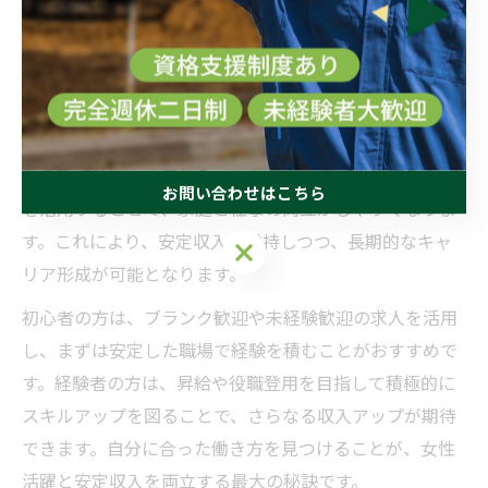
的に行い、自分の市場価値を高めることが重要です。伊
勢原市の多くの企業では、未経験からでも挑戦できる求
人や、経験を活かしたキャリアアップの道が用意されて
います。
また、ワークライフバランスを重視し、無理なく続けら
れる勤務時間や土日休み、フレックスタイムの導入など
お問い合わせはこちら
を活用することで、家庭と仕事の両立がしやすくなりま
す。これにより、安定収入を維持しつつ、長期的なキャ
お問い合わせはこちら
リア形成が可能となります。
初心者の方は、ブランク歓迎や未経験歓迎の求人を活用
し、まずは安定した職場で経験を積むことがおすすめで
す。経験者の方は、昇給や役職登用を目指して積極的に
スキルアップを図ることで、さらなる収入アップが期待
できます。自分に合った働き方を見つけることが、女性
活躍と安定収入を両立する最大の秘訣です。