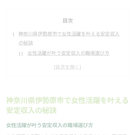
目次
神奈川県伊勢原市で女性活躍を叶える安定収入
の秘訣
女性活躍が叶う安定収入の職場選び方
伊勢原市で女性活躍と収入安定が両立する
理由
女性活躍を支える安定収入獲得の具体策
安定収入と女性活躍を実現する職種の特徴
神奈川県伊勢原市で女性活躍を叶える
女性活躍と安定収入が期待できる企業の傾
安定収入の秘訣
向
安定収入を目指すなら女性活躍の現場を徹底解
女性活躍が叶う安定収入の職場選び方
説