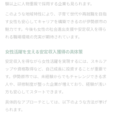
法
験以上に人物重視で採用する企業も見られます。
女性活躍が叶う収入安定と両立術の基本
このような地域特性により、子育て世代や再就職を目指
ワークライフバランス重視の安定収入職場
す女性も安心してキャリアを構築できるのが伊勢原市の
探し
魅力です。今後も女性の社会進出支援や安定収入を得ら
女性活躍職場で収入安定を実現する働き方
れる職場環境の充実が期待されています。
伊勢原市で女性活躍と安定収入を両立する
工夫
女性活躍を支える安定収入獲得の具体策
女性活躍とワークライフバランスの両立事
安定収入を得ながら女性活躍を実現するには、スキルア
例
ップや資格取得など、自己成長に投資することが重要で
未経験から挑戦できる女性向け安定収入の職種
す。伊勢原市では、未経験からでもチャレンジできる求
人や、研修制度が整った企業が増えており、経験が浅い
未経験でも女性活躍が叶う安定収入職種解
方も安心してスタートできます。
説
伊勢原市で女性活躍できる未経験歓迎の仕
具体的なアプローチとしては、以下のような方法が挙げ
事
られます。