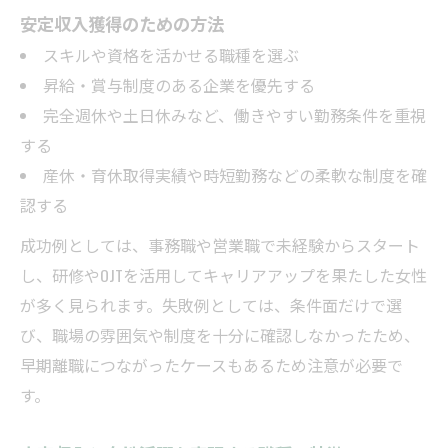
女性活躍が進む未経験向け職種の特徴とは
安定収入獲得のための方法
未経験から女性活躍と安定収入を目指す方
スキルや資格を活かせる職種を選ぶ
法
昇給・賞与制度のある企業を優先する
女性活躍支援が充実した未経験職種の選び
完全週休や土日休みなど、働きやすい勤務条件を重視
方
する
産休・育休取得実績や時短勤務などの柔軟な制度を確
認する
成功例としては、事務職や営業職で未経験からスタート
し、研修やOJTを活用してキャリアアップを果たした女性
が多く見られます。失敗例としては、条件面だけで選
び、職場の雰囲気や制度を十分に確認しなかったため、
早期離職につながったケースもあるため注意が必要で
す。