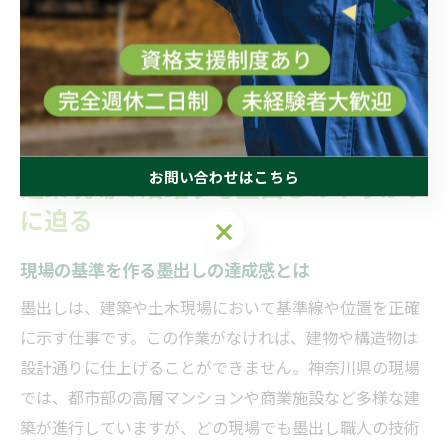
での安全管理意識も評価されるポイントです。未経験者
の場合は、まず現場経験を重ねながらOJTで基礎を学び、
徐々に資格取得を目指すのが一般的なキャリアパスとな
ります。
お問い合わせはこちら
建築現場で活躍する墨出しのやりがい
に迫る
お問い合わせはこちら
現場の基準を作る墨出しの達成感とは
墨出しは、建築や土木現場において基準線や位置を正確
に示す仕事です。この作業がなければ、建物や構造物は
設計通りに仕上げることができません。神奈川県の現場
では、都市部の高層マンションや商業施設など多様な建
築が進行していますが、どの現場でも墨出し職人の技術