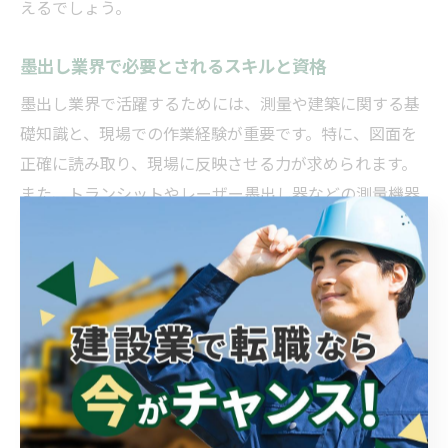
えるでしょう。
墨出し業界で必要とされるスキルと資格
墨出し業界で活躍するためには、測量や建築に関する基
礎知識と、現場での作業経験が重要です。特に、図面を
正確に読み取り、現場に反映させる力が求められます。
また、トランシットやレーザー墨出し器などの測量機器
を使いこなす技術も不可欠です。
資格としては「建築測量士」や「土木施工管理技士」な
どがあり、取得すれば現場での信頼度が高まります。神
奈川県内の企業では、資格取得のための講習や受験費用
の補助制度を設けているところも多く、働きながらスキ
ルアップできる環境が整っています。
加えて、コミュニケーション能力やチームワーク、現場