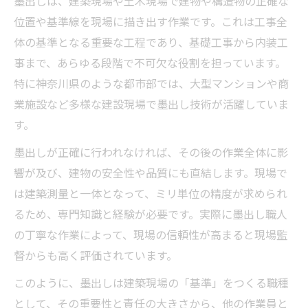
墨出しは、建築現場や土木現場で建物や構造物の正確な
神奈川県で求められる墨出し技術の特徴
位置や基準線を現場に描き出す作業です。これは工事全
建築測量で活躍する墨出し職の実態とは
体の基準となる重要な工程であり、基礎工事から内装工
事まで、あらゆる段階で不可欠な役割を担っています。
未経験でも挑戦できる墨出しの魅力
特に神奈川県のような都市部では、大型マンションや商
墨出し業界で必要とされるスキルと資格
業施設など多様な建設現場で墨出し技術が活躍していま
建築現場で活躍する墨出しのやりがいに迫る
す。
現場の基準を作る墨出しの達成感とは
墨出しが正確に行われなければ、その後の作業全体に影
墨出し作業が建築現場にもたらす影響
響が及び、建物の安全性や品質にも直結します。現場で
建物完成に貢献する墨出しの仕事の誇り
は建築測量と一体となって、ミリ単位の精度が求められ
墨出し職人が感じる現場のやりがい
るため、専門知識と経験が必要です。実際に墨出し職人
精度と信頼が求められる墨出し技術
の丁寧な作業によって、現場の信頼性が高まると現場監
未経験者におすすめの墨出しという働き方
督からも高く評価されています。
未経験から始める墨出しのメリット
このように、墨出しは建築現場の「基準」をつくる職種
墨出し職が初心者に選ばれる理由
として、その重要性と責任の大きさから、他の作業員と