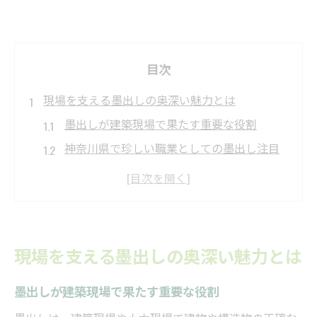
目次
現場を支える墨出しの奥深い魅力とは
墨出しが建築現場で果たす重要な役割
神奈川県で珍しい職業としての墨出し注目
点
墨出し技術が支える現場の正確性と信頼
専門技術と経験が活きる墨出しの魅力的な
世界
現場を支える墨出しの奥深い魅力とは
求人市場で見直される墨出し職の価値
珍しい職業として注目集まる墨出し徹底解説
墨出しが建築現場で果たす重要な役割
墨出しが珍しい職業とされる理由を解説