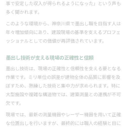
し
事で安定した収入が得られるようになった」という声も
多く聞かれます。
未経験からでも昇給可能な墨出し職の魅力
現場経験を活かせる墨出しの成長機会
このような環境から、神奈川県で墨出し職を目指す人は
年々増加傾向にあり、建設現場の基準を支えるプロフェ
ッショナルとしての価値が再評価されています。
墨出し技術が支える現場の正確性と信頼
墨出し技術は、現場の正確性と信頼性を支える要となる
作業です。ミリ単位の誤差が建物全体の品質に影響を及
ぼすため、熟練した技術と集中力が求められます。特に
大型施設や複雑な構造物では、建築測量との連携が不可
欠です。
現場では、最新の測量機器やレーザー機器を用いて正確
な位置出しを行いますが、最終的には職人の経験と目に