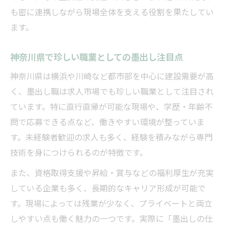
安心して挑戦できる墨出しのサポート体制
も密に連携しながら現場全体を支える役割を果たしてい
ます。
建築業界で手に職をつける墨出しの魅力
神奈川県で未経験者歓迎の墨出し求人事情
神奈川県で珍しい職業としての墨出し注目点
安定収入と技術習得が叶う墨出し職の実態
神奈川県は横浜や川崎など都市部を中心に建設需要が高
墨出し職が安定した収入を得られる理由
く、墨出し職は求人市場でも珍しい職業として注目され
技術習得で広がる墨出し職の将来性
ています。特に直行直帰が可能な現場や、学歴・年齢不
現場経験と墨出し技術の両立が強み
問で応募できる点など、働きやすい環境が整っていま
昇給や福利厚生が充実した墨出し職の魅力
す。未経験者歓迎の求人も多く、経験を積みながら専門
安定雇用を実現する墨出しの働き方
技術を身につけられるのが特徴です。
キャリアアップを目指すなら墨出しを選ぶ理由
また、資格取得支援や昇給・賞与などの福利厚生が充実
墨出し職で描ける多彩なキャリアパス
している企業も多く、長期的なキャリア形成が可能で
建築現場で磨ける墨出しの専門スキル
す。現場によっては残業が少なく、プライベートと両立
資格取得がキャリアアップに直結する墨出
しやすい点も働く魅力の一つです。実際に「墨出しの仕