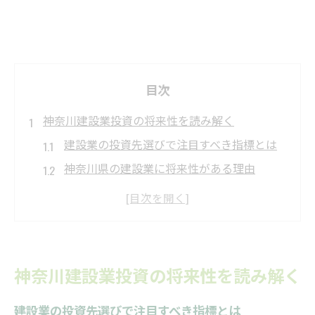
目次
神奈川建設業投資の将来性を読み解く
建設業の投資先選びで注目すべき指標とは
神奈川県の建設業に将来性がある理由
人口動態から見る建設業投資の可能性
最新の建設業動向が投資判断を左右する背
景
建設業界の安定性が投資家に与える影響
神奈川建設業投資の将来性を読み解く
伊勢原市と青葉区の建設業に注目する理由
建設業視点で見る伊勢原市の成長要素
建設業の投資先選びで注目すべき指標とは