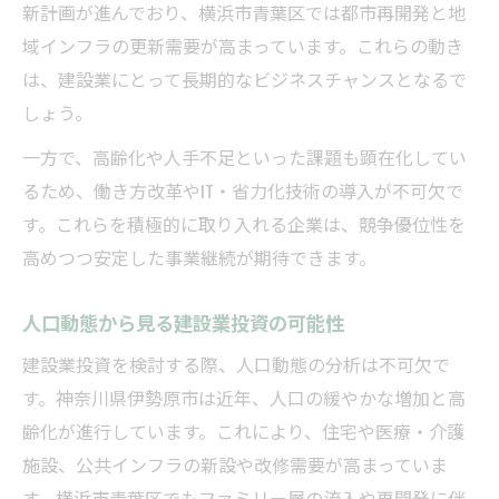
新計画が進んでおり、横浜市青葉区では都市再開発と地
建設業投資で注目すべき人口構成とは
域インフラの更新需要が高まっています。これらの動き
人口動態分析が建設業投資判断に役立つ理
は、建設業にとって長期的なビジネスチャンスとなるで
由
しょう。
一方で、高齢化や人手不足といった課題も顕在化してい
るため、働き方改革やIT・省力化技術の導入が不可欠で
す。これらを積極的に取り入れる企業は、競争優位性を
高めつつ安定した事業継続が期待できます。
人口動態から見る建設業投資の可能性
建設業投資を検討する際、人口動態の分析は不可欠で
す。神奈川県伊勢原市は近年、人口の緩やかな増加と高
齢化が進行しています。これにより、住宅や医療・介護
施設、公共インフラの新設や改修需要が高まっていま
す。横浜市青葉区でもファミリー層の流入や再開発に伴