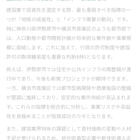
青葉区の建設業投資で広がる事業展望
建設業で投資先を選定する際、最も重視すべき指標の一
地域の開発計画が建設業に与える効果
つが「地域の成長性」と「インフラ需要の動向」です。
特に神奈川県伊勢原市や横浜市青葉区のような都市部で
建設業投資が伊勢原市で注目される背景
は、人口動態や都市開発計画が将来的な案件数や事業規
青葉区建設業の地域密着型戦略とは
模に直結します。これに加えて、行政の許可制度や建設
地域発展と建設業が描く新たなキャリア像
許可の取得難易度も重要な判断材料となります。
建設業で地域発展に貢献できる働き方
例えば、伊勢原市では住宅や公共インフラの再整備が進
地元密着型建設業が生むキャリアアップ
行中であり、今後も新規プロジェクトが期待できます。
建設業の成長が描く新しい雇用像とは
一方、横浜市青葉区では都市型再開発や商業施設の整備
地域発展と建設業キャリアの相乗効果
が堅調に推移しており、安定的な案件供給が見込まれま
建設業分野で広がる多様なキャリアパス
す。これらの指標を総合的に分析し、事業リスクや収益
高収入を目指すなら建設業投資が有利な背景
性を見極めることが投資成功のカギとなります。
建設業投資が高収入につながる理由とは
また、建設業界特有の課題として資材価格の変動や人材
収益性の高い建設業分野を見極める視点
不足が挙げられるため、地元密着型企業や新技術導入企