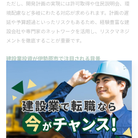
ただし、開発計画の実現には許可取得や住民説明会、環
境配慮など多岐にわたる対応が求められます。計画の遅
延や予算超過といったリスクもあるため、経験豊富な建
設会社や専門家のネットワークを活用し、リスクマネジ
メントを徹底することが重要です。
建設業投資が伊勢原市で注目される背景
伊勢原市で建設業投資が注目を集める背景には、住宅需
要の安定や公共事業の拡大、地域経済の底堅さがありま
す。特に、神奈川県内のベッドタウンとしての位置づけ
から、若い世代やファミリー層の流入が続いており、住
宅開発やインフラ整備の需要が高まっています。これが
建設業にとって継続的な成長を支える基盤となっていま
す。
また、地元密着型の中小建設会社が多く、地域に根差し