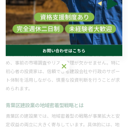
た事業展開や雇用創出が進んでいることも特徴です。こ
れにより、市内外からの投資意欲が高まり、安定した高
収入を目指せる環境が整っています。実際に、地域密着
型の企業が公共施設の受注や住宅分譲事業を通じて、安
定した収益基盤を確立しています。
お問い合わせはこちら
一方で、資材高騰や人材不足といった課題も存在するた
め、事前の市場調査やリスク管理が欠かせません。特に
お問い合わせはこちら
初心者の投資家は、信頼できる建設会社や行政のサポー
ト体制を活用しながら、慎重な投資判断を行うことが求
められます。
青葉区建設業の地域密着型戦略とは
青葉区の建設業では、地域密着型の戦略が事業拡大と安
定収益の両立に大きく寄与しています。具体的には、地