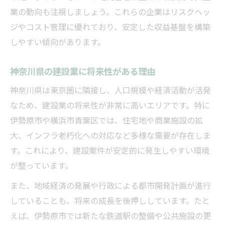
神奈川県の建設業で収入アップを狙う戦略
業の動向も注視しましょう。これらの企業はリスクヘッ
ジやコスト管理に優れており、安定した収益基盤を構築
高年収を目指す建設業投資のポイント
しやすい傾向があります。
建設業界の安定収入と投資の魅力
安定を追求する建設業戦略の実際とは
神奈川県の建設業に将来性がある理由
建設業で安定収入を得るための投資視点
神奈川県は東京圏に隣接し、人口規模や経済活動が活発
長期安定を目指す建設業戦略の要点
なため、建設業の将来性が非常に高いエリアです。特に
収益変動リスクに強い建設業の特徴
伊勢原市や横浜市青葉区では、住宅地や商業施設の拡
地域密着型建設業が安定を生む理由
大、インフラ老朽化への対応など多様な需要が存在しま
建設業投資で安心を得るための工夫
す。これにより、建設案件が安定的に発生しやすい環境
人口動態から考える神奈川の建設業投資
が整っています。
人口変化が建設業投資戦略に与える影響
また、地域経済の発展や行政による都市開発計画が進行
神奈川の人口動態と建設業の関係性
していることも、将来の成長を後押ししています。たと
人口増減が建設業投資に及ぼすメリット
えば、伊勢原市では新たな鉄道駅の整備や公共施設の更