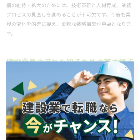
模の維持・拡大のためには、技術革新と人材育成、業務
プロセスの見直しを進めることが不可欠です。今後も業
界の変化を的確に捉え、柔軟な戦略構築が重要となりま
す。
建設業界の流れを知るための基本視点
建設業の工程ごとの基本的な流れを把握
建設業のバリューチェーンを理解するためには、各工程
の基本的な流れを押さえることが重要です。一般的な建
設プロジェクトは、企画・設計、調達、施工、検査・引
き渡し、そして維持管理という一連のプロセスで構成さ
れています。これらの工程はそれぞれ専門性が高く、関
与する企業や職種も多岐にわたります。