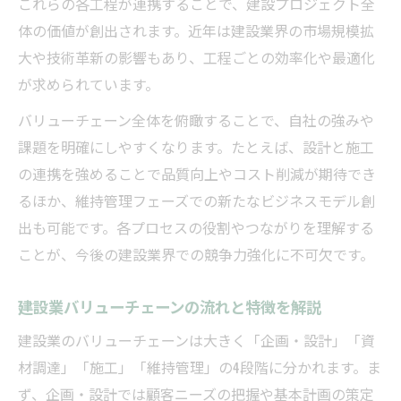
これらの各工程が連携することで、建設プロジェクト全
建設業のセグメント別市場動向を理解する
体の価値が創出されます。近年は建設業界の市場規模拡
建設業界の市場規模分析で注目すべき視点
大や技術革新の影響もあり、工程ごとの効率化や最適化
が求められています。
建設業の市場規模と今後の展望を解説
建設業界の流れを知るための基本視点
バリューチェーン全体を俯瞰することで、自社の強みや
課題を明確にしやすくなります。たとえば、設計と施工
建設業の工程ごとの基本的な流れを把握
の連携を強めることで品質向上やコスト削減が期待でき
建設業界全体の構造と連携の重要性
るほか、維持管理フェーズでの新たなビジネスモデル創
建設業で求められる工程管理の基本視点
出も可能です。各プロセスの役割やつながりを理解する
建設業の事業プロセスを体系的に理解する
ことが、今後の建設業界での競争力強化に不可欠です。
建設業界の流れを掴むための着眼点
収益性から考える建設業のバリューチェーン
建設業バリューチェーンの流れと特徴を解説
建設業で収益性を高めるバリューチェーン
建設業のバリューチェーンは大きく「企画・設計」「資
戦略
材調達」「施工」「維持管理」の4段階に分かれます。ま
建設業の収益構造とバリューチェーンの関
ず、企画・設計では顧客ニーズの把握や基本計画の策定