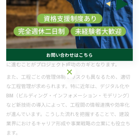
例えば、企画・設計段階では施主の要望をもとに設計事
務所が図面を作成し、ゼネコンや専門工事業者が実際の
施工に携わります。施工後は検査を経て引き渡しが行わ
れ、その後の維持管理フェーズではメンテナンス会社や
設備業者が長期的なサポートを担当します。各工程ごと
に役割が明確化されているため、連携や情報共有が円滑
お問い合わせはこちら
に進むことがプロジェクト成功のカギとなります。
お問い合わせはこちら
また、工程ごとの管理体制やリスクも異なるため、適切
な工程管理が求められます。特に近年は、デジタル化や
BIM（ビルディング・インフォメーション・モデリング）
など新技術の導入によって、工程間の情報連携や効率化
が進んでいます。こうした流れを把握することで、建設
業界におけるキャリア形成や事業戦略の立案にも役立ち
ます。