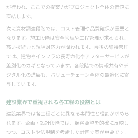
係
が行われ、ここでの提案力がプロジェクト全体の価値に
建設業バリューチェーンの高利益ポイント
直結します。
を解説
次に資材調達段階では、コスト管理や品質確保が重要と
建設業の収益性を左右する要素とは何か
なります。施工段階は安全管理や工程管理が求められ、
建設業バリューチェーンの弱点と改善策を
高い技術力と現場対応力が問われます。最後の維持管理
考察
では、建物やインフラの長寿命化やアフターサービスが
マーケティング戦略に活きる建設業の価値創出
差別化のカギとなっています。各段階での情報共有やデ
ジタル化の進展も、バリューチェーン全体の最適化に寄
建設業のバリューチェーンが生む価値とは
与しています。
建設業マーケティングに役立つ価値創出戦
略
建設業界で重視される各工程の役割とは
建設業界で差別化するための価値の伝え方
建設業界では各工程ごとに異なる専門性と役割が求めら
建設業のバリューチェーン分析と市場対応
れます。企画・設計段階では、顧客要望を的確に反映し
策
つつ、コストや法規制を考慮した計画立案が重要です。
建設業で価値を高めるマーケティング手法