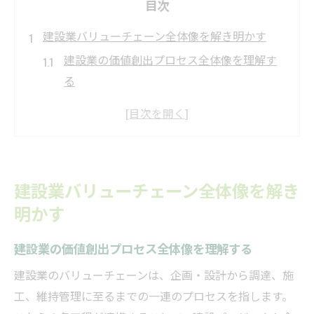
目次
建設業バリューチェーン全体像を解き明かす
建設業の価値創出プロセス全体像を理解す
る
建設業バリューチェーンの流れと特徴を解
説
建設業界で重視される各工程の役割とは
建設業のバリューチェーンが市場変化に与
建設業バリューチェーン全体像を解き
える影響
明かす
建設業のバリューチェーンを強化するポイ
ント
建設業の価値創出プロセス全体像を理解する
業界構造から捉える建設業の市場規模分析
建設業のバリューチェーンは、企画・設計から調達、施
建設業界構造が市場規模に与える影響
工、維持管理に至るまでの一連のプロセスを指します。
建設業市場規模の変遷と主要要因を探る