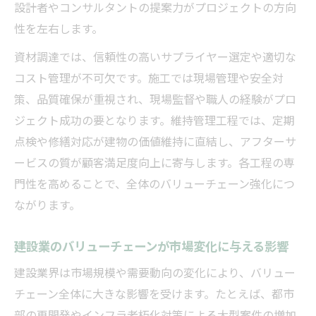
設計者やコンサルタントの提案力がプロジェクトの方向
三大コンサルと建設バリューチェーンの関係性
性を左右します。
を探る
資材調達では、信頼性の高いサプライヤー選定や適切な
建設業で注目される三大コンサルの役割と
コスト管理が不可欠です。施工では現場管理や安全対
は
策、品質確保が重視され、現場監督や職人の経験がプロ
三大コンサルが建設バリューチェーンに与
ジェクト成功の要となります。維持管理工程では、定期
える影響
点検や修繕対応が建物の価値維持に直結し、アフターサ
建設業バリューチェーン構築におけるコン
ービスの質が顧客満足度向上に寄与します。各工程の専
サル活用法
門性を高めることで、全体のバリューチェーン強化につ
建設業コンサルティングの強みと弱みを比
ながります。
較
建設業のバリューチェーンが市場変化に与える影響
建設業バリューチェーンにおける協業の重
要性
建設業界は市場規模や需要動向の変化により、バリュー
チェーン全体に大きな影響を受けます。たとえば、都市
部の再開発やインフラ老朽化対策による大型案件の増加