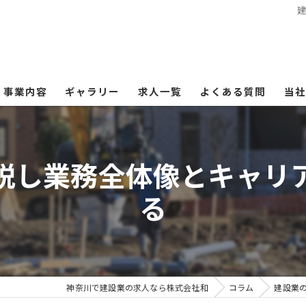
事業内容
ギャラリー
求人一覧
よくある質問
当社
墨
説し業務全体像とキャリ
週
る
雑
求
未
神奈川で建設業の求人なら株式会社和
コラム
建設業