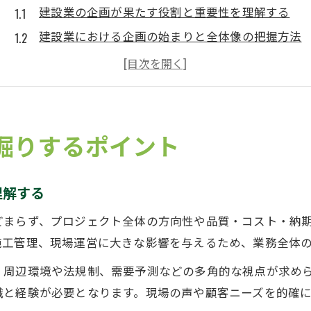
建設業の企画が果たす役割と重要性を理解する
建設業における企画の始まりと全体像の把握方法
企画業務が建設業のキャリア選択に与える影響
実務で役立つ建設業の企画スキルと知識の習得法
建設業の企画で求められる視点やポイントの整理
業務フロー図で見る建設業の全体像と役割
掘りするポイント
建設業の業務フロー図から企画の位置づけを知る
建設業の各工程と企画業務の具体的な関わり方
理解する
役割分担で見える建設業の職種とキャリアの幅
どまらず、プロジェクト全体の方向性や品質・コスト・納
業務フロー図で理解する建設業の全体像のポイン
施工管理、現場運営に大きな影響を与えるため、業務全体
建設業の企画から施工までの流れを整理しよう
、周辺環境や法規制、需要予測などの多角的な視点が求め
キャリア選択に生かせる建設業の実態分析
識と経験が必要となります。現場の声や顧客ニーズを的確
建設業の企画職と他職種のキャリア比較ポイント