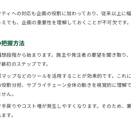
建設業で稼げる職種や年収の実態と傾向分析
リティへの対応も企画の役割に加わっており、従来以上に
建設業の企画志望者が知っておくべき市場動向
うえでも、企画の重要性を理解しておくことが不可欠です
キャリア選択に役立つ建設業の職種ごとの違い
建設業で安定を目指すための企画職の可能性
の把握方法
企画から施工まで建設業の仕事の流れ解説
構想段階から始まります。施主や発注者の要望を聞き取り
建設業の企画から施工まで一連の流れを整理
が最初のステップです。
企画段階で建設業の成功が左右される理由
業マップなどのツールを活用することが効果的です。これ
設計・監理と建設業の企画職の関わりを解説
の役割分担、サプライチェーン全体の動きを視覚的に理解
建設業の仕事の流れで押さえるべき企画の役割
ません。
企画から現場管理まで建設業の具体的工程を知る
で手戻りやコスト増が発生しやすくなります。そのため、
建設業で収入アップを目指すコツと注意点
れます。
建設業で収入アップに直結する企画職の実力とは
建設業で儲かる職種や収入の現実を徹底解説