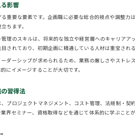
える影響
建設業で年収を上げるための資格とキャリア戦略
げる重要な要素です。企画職に必要な総合的視点や調整力
収入アップを目指す際の建設業の注意点と対策
役立ちます。
建設業で安定収入を得るための働き方の工夫
ト管理のスキルは、将来的な独立や経営層へのキャリアア
働き方選びの前に押さえたい建設業の現実
注目されており、初期企画に精通している人材は重宝され
建設業の企画職における働き方のメリットと課題
リーダーシップが求められるため、業務の厳しさやストレ
建設業でしんどいと言われる理由と現場の実態
体的にイメージすることが大切です。
施工管理など建設業の業務で注意すべき点
お問い合わせはこちら
お問い合わせはこちら
建設業で長く働くために知っておきたい現実
識の習得法
働きやすい建設業の見極めポイントを解説
は、プロジェクトマネジメント、コスト管理、法規制・契
や業界セミナー、資格取得などを通じて体系的に学ぶこと
得