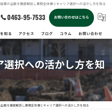
建設業の企画を徹底解説し業務全体像とキャリア選択への活かし方を知る
0463-95-7533
お問い合わせはこちら
を知る
アクセス
ブログ
コラム
お問い合わせ
出し
ア選択への活かし方を知
休二日
工事
人
経験
の企画を徹底解説し業務全体像とキャリア選択への活かし方を知る