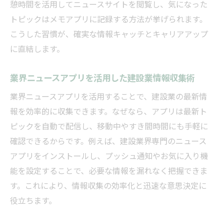
憩時間を活用してニュースサイトを閲覧し、気になった
建設業界のデジタル技術が現場を変える理
トピックはメモアプリに記録する方法が挙げられます。
由
こうした習慣が、確実な情報キャッチとキャリアアップ
建設業ニュースで読むイノベーション最前
に直結します。
線
建設業界のDX導入成功事例とポイント解説
業界ニュースアプリを活用した建設業情報収集術
最新の建設業技術トレンドを押さえる意義
業界ニュースアプリを活用することで、建設業の最新情
建設業ニュースアプリで情報収集を加速させる
報を効率的に収集できます。なぜなら、アプリは最新ト
建設業ニュースアプリで効率良く最新情報
ピックを自動で配信し、移動中やすき間時間にも手軽に
入手
確認できるからです。例えば、建設業界専門のニュース
アプリをインストールし、プッシュ通知やお気に入り機
建設業界の動向をアプリ通知で素早く把握
能を設定することで、必要な情報を漏れなく把握できま
する方法
す。これにより、情報収集の効率化と迅速な意思決定に
建設業専用ニュースアプリの賢い使い方を
役立ちます。
解説
建設業界ニュースアプリで知るデイリー動