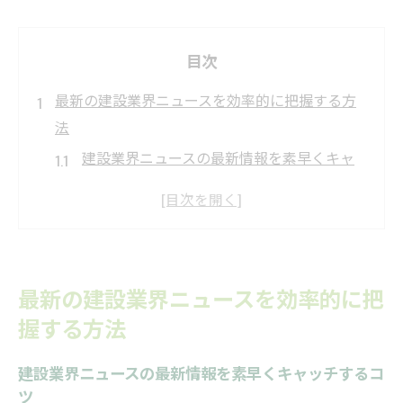
目次
最新の建設業界ニュースを効率的に把握する方
法
建設業界ニュースの最新情報を素早くキャ
ッチするコツ
建設業のニュースを毎日チェックする習慣
化の方法
業界ニュースアプリを活用した建設業情報
最新の建設業界ニュースを効率的に把
収集術
握する方法
建設業に強いニュースサイトの選び方と使
い方
建設業界ニュースの最新情報を素早くキャッチするコ
建設業界ニュースの信頼性を見極めるポイ
ツ