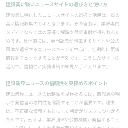
建設業に強いニュースサイトの選び方と使い方
向
建設業に特化したニュースサイトの選択と活用は、質の
建設業の面接対策にも役立つアプリ活用術
高い情報収集のカギとなります。その理由は、業界専門
もし建設業界の面接対策を強化したいなら
メディアならではの深掘り解説や最新事例が得られるた
建設業界ニュースで面接対策を徹底するポ
めです。具体的には、専門記者が執筆するサイトや公式
イント
団体が運営するニュースページを中心に、定期的に更新
建設業の最新ニュースで答え方に説得力を
情報をチェックすることが有効です。こうしたサイトの
プラス
活用で、信頼性と実務直結の知見が手に入ります。
建設業界の面接で役立つ業界動向の押さえ
方
建設業界ニュースの信頼性を見極めるポイント
建設業界ニュースを自己PRに活かす方法
建設業界ニュースの信頼性を見極めるには、情報源の明
建設業の面接質問傾向とニュース活用術
示や発信者の専門性を確認することが重要です。理由
労務課題解決に役立つ建設業界の最新動向
は、不正確な情報をもとにした判断がリスクにつながる
ためです。例えば、業界団体や公的機関が発信するニュ
建設業の労務課題を解決へ導く業界ニュー
ースを優先し、出典や根拠が明記されているかをチェッ