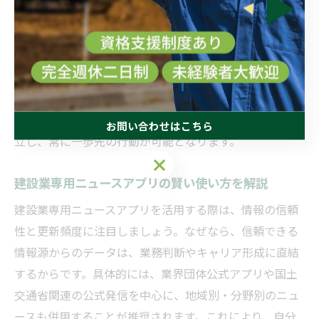
建設業界の動きを見逃さないためには、アプリの通知機
能を最大限に活用しましょう。通知設定を細かくカスタ
マイズすることで、自分に必要な最新情報のみを受け取
れます。例えば、法改正や新技術導入の速報通知をONに
すれば、現場対応や手続きの準備をスムーズに行えま
す。こうした工夫により、業務効率化とリスク回避を両
お問い合わせはこちら
立し、常に一歩先の行動が可能となります。
お問い合わせはこちら
建設業専用ニュースアプリの賢い使い方を解説
建設業専用ニュースアプリを活用する際は、情報の信頼
性と更新頻度に注目しましょう。なぜなら、信頼できる
情報源からのデータは、業務判断やキャリア形成に直結
するからです。具体的には、業界団体公式アプリや国土
交通省関連の公式発信を中心に、地域別・分野別のニュ
ースも併用することが推奨されます。これにより、自分