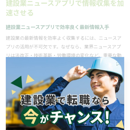
建設業ニュースアプリで情報収集を加
速させる
建設業ニュースアプリで効率良く最新情報入手
建設業の最新情報を効率よく収集するには、ニュースア
プリの活用が不可欠です。なぜなら、業界ニュースアプ
リは法改正・技術革新・労働環境の変化など、重要な動
向をタイムリーに届けてくれるからです。例えば、建設
業界の専門ニュースアプリをインストールし、必要なジ
ャンルを選択しておけば、現場に直結する情報を効率的
にキャッチアップできます。これにより、日々忙しい中
でも確実に業界の動向を把握でき、自分のキャリア形成
や業務改善にも役立ちます。
建設業界の動向をアプリ通知で素早く把握する方法