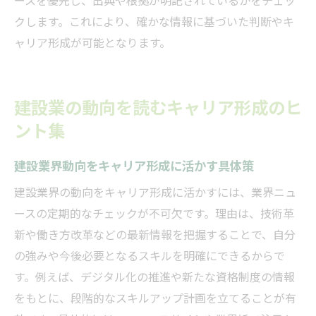
ス活用
クします。これにより、確かな情報に基づいた判断やキ
建設業界ニュースで学ぶ職場改善のヒント
ャリア形成が可能となります。
建設業の労働環境変化をニュースで深掘り
する
建設業界の働き方改革動向と今後の展望
建設業の動向を読むキャリア形成のヒ
建設業界ニュースで見る人材育成・定着策
ント集
建設業界動向をキャリア形成に活かす具体策
建設業界の動向をキャリア形成に活かすには、業界ニュ
ースの定期的なチェックが不可欠です。理由は、技術革
新や働き方改革などの最新情報を把握することで、自分
の強みや今後必要となるスキルを明確にできるからで
す。例えば、デジタル化の推進や新たな資格制度の情報
をもとに、段階的なスキルアップ計画を立てることが有