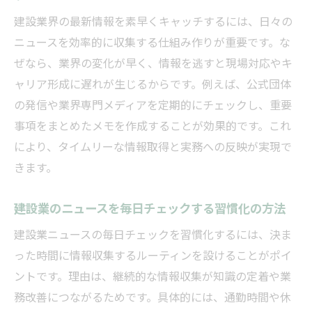
ント
建設業界の最新情報を素早くキャッチするには、日々の
建設業の動向を読むキャリア形成のヒント集
ニュースを効率的に収集する仕組み作りが重要です。な
建設業界動向をキャリア形成に活かす具体
ぜなら、業界の変化が早く、情報を逃すと現場対応やキ
策
ャリア形成に遅れが生じるからです。例えば、公式団体
建設業ニュースを転職活動や面接対策へ応
の発信や業界専門メディアを定期的にチェックし、重要
用
事項をまとめたメモを作成することが効果的です。これ
建設業の最新動向が仕事選びに役立つ理由
により、タイムリーな情報取得と実務への反映が実現で
きます。
面接にも強い建設業界ニュースの活用ポイ
ント
建設業のニュースを毎日チェックする習慣化の方法
建設業界の今を知りキャリアアップの糧に
建設業ニュースの毎日チェックを習慣化するには、決ま
する
った時間に情報収集するルーティンを設けることがポイ
注目の建設業界技術革新とデジタル化最前線
ントです。理由は、継続的な情報収集が知識の定着や業
建設業の技術革新動向と最新デジタル化事
務改善につながるためです。具体的には、通勤時間や休
例