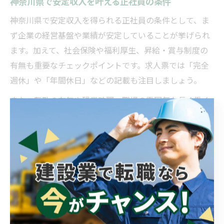
神奈川県で安定収入を叶える正社員の条件
神奈川県で安定収入を得られる正社員の条件として、ま
ず企業の経営基盤や業績が安定していることが挙げられ
ます。加えて、社会保険や福利厚生、昇給・賞与制度の
有無も重要なチェックポイントです。求人票では「完全
週休」や「年間休日」などの記載も注目しましょう。
また、転勤の有無や残業時間、職場の雰囲気も長く働く
うえで大切な要素です。実際に働いている方の口コミや
企業の評判も参考にしながら、自分に合った職場環境を
見極めることが安定収入への近道になります。特に子育
て世帯やライフイベントを控える方は、柔軟な勤務体系
やサポート体制の有無も確認しましょう。
最後に、安定した収入を得るためには、自分自身のスキ
ルや経験値を高める努力も欠かせません。業界の動向や