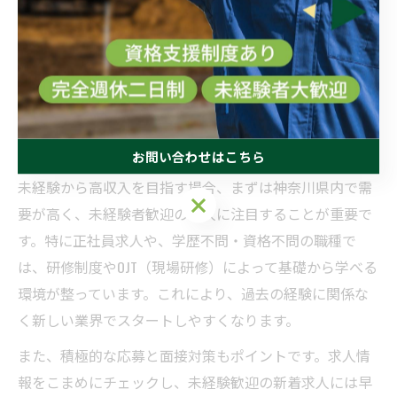
求人市場のトレンドを把握し、将来にわたって価値のあ
る人材を目指しましょう。
未経験から高収入を狙う働き方解説
未経験で高収入を実現する働き方のコツ
お問い合わせはこちら
未経験から高収入を目指す場合、まずは神奈川県内で需
お問い合わせはこちら
要が高く、未経験者歓迎の求人に注目することが重要で
す。特に正社員求人や、学歴不問・資格不問の職種で
は、研修制度やOJT（現場研修）によって基礎から学べる
環境が整っています。これにより、過去の経験に関係な
く新しい業界でスタートしやすくなります。
また、積極的な応募と面接対策もポイントです。求人情
報をこまめにチェックし、未経験歓迎の新着求人には早