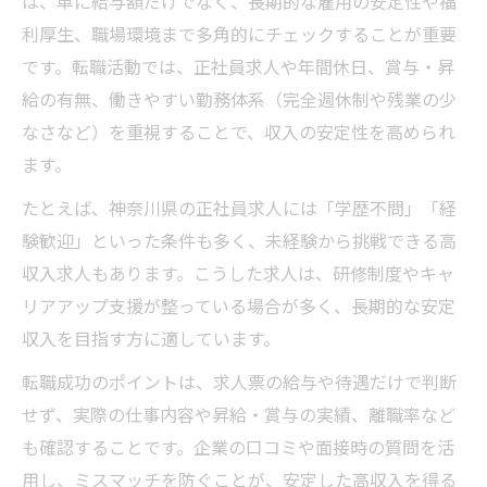
は、単に給与額だけでなく、長期的な雇用の安定性や福
高収入に直結する正社員職種の特徴を解説
利厚生、職場環境まで多角的にチェックすることが重要
神奈川県で安定収入を叶える正社員の条件
です。転職活動では、正社員求人や年間休日、賞与・昇
未経験から高収入を狙う働き方解説
給の有無、働きやすい勤務体系（完全週休制や残業の少
未経験で高収入を実現する働き方のコツ
なさなど）を重視することで、収入の安定性を高められ
神奈川県で未経験から高収入を叶える方法
ます。
高収入求人で重視される未経験者の強みと
たとえば、神奈川県の正社員求人には「学歴不問」「経
は
験歓迎」といった条件も多く、未経験から挑戦できる高
未経験から安定収入を得る職種の選び方
収入求人もあります。こうした求人は、研修制度やキャ
高収入未経験求人のポイントと成功事例
リアアップ支援が整っている場合が多く、長期的な安定
女性も高収入を得やすい仕事の特徴
収入を目指す方に適しています。
女性が高収入を得やすい仕事の選び方
転職成功のポイントは、求人票の給与や待遇だけで判断
神奈川県で高収入を目指す女性の働き方
せず、実際の仕事内容や昇給・賞与の実績、離職率など
高収入女性求人で注目すべき職種の傾向
も確認することです。企業の口コミや面接時の質問を活
用し、ミスマッチを防ぐことが、安定した高収入を得る
女性が安定収入を得るための転職戦略