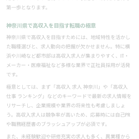
第一歩となります。
高収入と働きやすさを両立できる職場とは
安定した収入源を選ぶポイントとは
神奈川県で高収入を目指す転職の極意
安定収入を確保する職場選びのコツ
神奈川県で高収入を目指すためには、地域特性を活かし
高収入と安定性を兼ね備えた仕事の条件
た職種選びと、求人動向の把握が欠かせません。特に横
神奈川県で安定収入を得る企業の特徴
浜や川崎など都市部は高収入求人が集まりやすく、IT・
高収入求人から安定した収入源を選ぶ方法
メーカー・医療福祉など多様な業界で正社員採用が活発
安定収入を生み出す職種のポイントを解説
です。
高収入求人で探る神奈川のキャリア戦略
極意としては、まず「高収入 求人 神奈川」や「高収入
高収入求人を軸にした神奈川県の戦略的転
仕事 ランキング」などのキーワードで最新の求人情報を
職
リサーチし、企業規模や業界の将来性も考慮しましょ
高収入を実現するキャリア形成のステップ
う。高収入求人は競争率が高いため、応募時には自己PR
神奈川県で高収入を目指す求人の見極め方
や職務経歴書のブラッシュアップが必須です。
高収入を実現する企業選びの重要ポイント
また、未経験歓迎や研修充実の求人も多く、異業種から