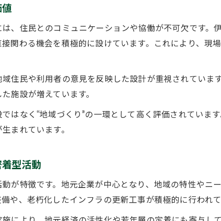
価値
建設業の地域貢献を加速させる協会活動の実態
には、住民とのコミュニケーションや協働が不可欠です。
会員名簿から読み解く建設業界の新たな潮流
直接関わる機会を積極的に設けています。これにより、現
地域と建設業界を結ぶ最新の協力体制とは
協会主導で進展する建設業の地域支援実例
地域住民や利用者の意見を反映した設計が重視されていま
神奈川県内で評価される建設業の実績とネットワーク
した施設が増えています。
建設業のネットワークが地域評価に直結する理由
ではなく“地域づくり”の一環として高く評価されていま
神奈川建設業協会会員の実績とその信頼性
が生まれています。
協会情報から見る建設業の実力派企業とは
お問い合わせはこちら
お問い合わせはこちら
地域で高く評価される建設業の取り組み事例
密着型活動
建設業ネットワーク拡大がもたらす地域貢献
活動が特徴です。地元企業が中心となり、地域の特性やニ
整備や、老朽化したインフラの更新工事が積極的に行われて
実施により、地元経済の活性化や若年層の定着にも寄与し