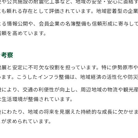
校や公共施設の耐震化工事など、地域の安全・安心に直結
防災対応における建設業の実践的な貢献
にも頼れる存在として評価されています。地域密着型の企
公共事業で活躍する建設業の信頼性と実力
よる情報公開や、会員企業の名簿整備も信頼形成に寄与し
建設業が担う地域インフラの防災強化策
信頼を高めています。
厚木市・伊勢原市の防災事例と建設業の役割
地域防災ネットワークと建設業の協働実績
を考察
信頼される建設業を見極める地域貢献の観点から
発展と安定に不可欠な役割を担っています。特に伊勢原市
建設業の信頼性を左右する地域貢献のポイント
います。こうしたインフラ整備は、地域経済の活性化や防
会員名簿や協会情報で分かる建設業の実力
設により、交通の利便性が向上し、周辺地域の物流や観光
地域評価が高い建設業の特徴を徹底比較
な生活環境が整備されています。
地域社会から選ばれる建設業の判断基準
岐にわたり、地域の将来を見据えた持続的な成長に欠かせ
建設業の評判と実績を見極める重要な視点
とが求められています。
建設業界の最新動向と協会による地域支援活動
神奈川建設業協会の最新動向と支援施策を解説