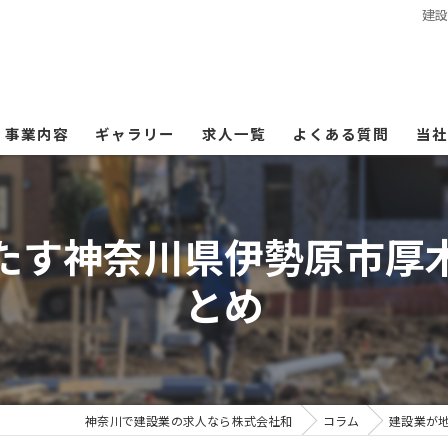
建
事業内容
ギャラリー
求人一覧
よくある質問
当社
墨
たす神奈川県伊勢原市厚
週
とめ
雑
求
未
神奈川で建設業の求人なら株式会社和
コラム
建設業が