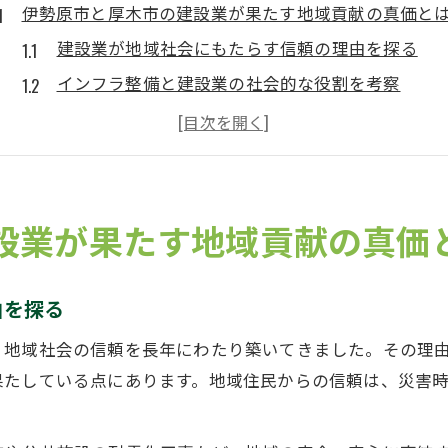
伊勢原市と厚木市の建設業が果たす地域貢献の真価と
建設業が地域社会にもたらす信頼の理由を探る
インフラ整備と建設業の社会的な役割を考察
地域住民との共創で生まれる建設業の価値
厚木市と伊勢原市で進む建設業の地域密着型活動
神奈川県建設業の地域貢献事例とその意義
地域密着型の建設業が神奈川県で担う役割
設業が果たす地域貢献の真価
神奈川県建設業協会と地域支援の実態に迫る
地域密着で信頼される建設業の特徴を紹介
由を探る
建設業が生み出す地域ネットワークの強み
、地域社会の信頼を長年にわたり築いてきました。その理
会員名簿から見る建設業の地域連携の広がり
果たしている点にあります。地域住民からの信頼は、災害
地域社会に根ざした建設業の取り組み事例
防災や公共事業に強みを見せる建設業の取り組み