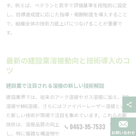
す。例えば、ベテランと若手で評価基準を段階的に設定
し、目標達成度に応じた指導・報酬制度を導入すること
で、組織全体の技術力底上げにつなげることが重要で
す。
最新の建設業溶接動向と技術導入のコ
ツ
建設業で注目される溶接の新しい技術解説
建設業界では、従来のアーク溶接やガス溶接に加え、TIG
溶接やMIG溶接、さらにはファイバーレーザー溶接といっ
た新しい技術が現場で注目を集めています。これらの新
技術は、溶接品質の向上や作業効率の大幅な改善に寄与
0463-95-7533
し、特に複雑な構造物や精度が求められる工事でその効
お問い合わせ