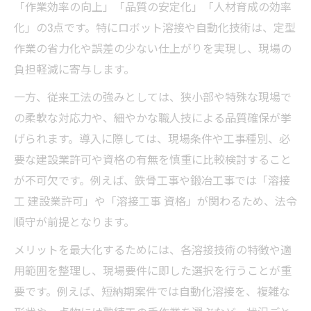
「作業効率の向上」「品質の安定化」「人材育成の効率
化」の3点です。特にロボット溶接や自動化技術は、定型
作業の省力化や誤差の少ない仕上がりを実現し、現場の
負担軽減に寄与します。
一方、従来工法の強みとしては、狭小部や特殊な現場で
の柔軟な対応力や、細やかな職人技による品質確保が挙
げられます。導入に際しては、現場条件や工事種別、必
要な建設業許可や資格の有無を慎重に比較検討すること
が不可欠です。例えば、鉄骨工事や鍛冶工事では「溶接
工 建設業許可」や「溶接工事 資格」が関わるため、法令
順守が前提となります。
メリットを最大化するためには、各溶接技術の特徴や適
用範囲を整理し、現場要件に即した選択を行うことが重
要です。例えば、短納期案件では自動化溶接を、複雑な