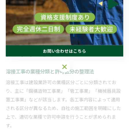
ル証明が現場で重視される傾向にあります。
資格取得に加え、最新の安全規則や現場ルールの理解、
日々の技術アップデートも求められるため、経験者・初
心者を問わず継続的な学習と実務経験の積み重ねが不可
欠です。これにより、現場での信頼性向上やキャリアア
お問い合わせはこちら
ップにもつながります。
お問い合わせはこちら
溶接工事の業種分類と許可区分の整理法
溶接工事は建設業許可の業種区分ごとに分類されてお
り、主に「鋼構造物工事業」「管工事業」「機械器具設
置工事業」などが該当します。各工事内容によって適用
される区分が異なるため、自社の施工範囲を明確にした
上で、適切な業種で許可申請を行うことが求められま
す。