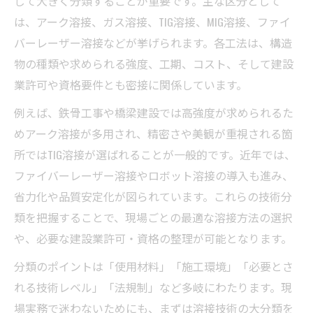
じて大きく分類することが重要です。主な区分として
は、アーク溶接、ガス溶接、TIG溶接、MIG溶接、ファイ
建設業で溶接工が満たすべき資格と要件
バーレーザー溶接などが挙げられます。各工法は、構造
溶接工事の業種分類と許可区分の整理法
物の種類や求められる強度、工期、コスト、そして建設
多様な溶接技術が現場効率に与える影響
業許可や資格要件とも密接に関係しています。
建設業で使われる溶接技術の種類と効率化
例えば、鉄骨工事や橋梁建設では高強度が求められるた
最新溶接工法が現場の生産性に与える効果
めアーク溶接が多用され、精密さや美観が重視される箇
建設業における溶接技術導入のメリット比
所ではTIG溶接が選ばれることが一般的です。近年では、
較
ファイバーレーザー溶接やロボット溶接の導入も進み、
溶接工の技術選定が現場効率を左右する理
省力化や品質安定化が図られています。これらの技術分
由
類を把握することで、現場ごとの最適な溶接方法の選択
伝統工法と新溶接技術の実務的な違い
や、必要な建設業許可・資格の整理が可能となります。
現場で活きる溶接技術の資格と区分解説
分類のポイントは「使用材料」「施工環境」「必要とさ
建設業で必要な溶接工事資格の種類と特徴
れる技術レベル」「法規制」など多岐にわたります。現
溶接工の資格取得が現場実務に与える影響
場実務で迷わないためにも、まずは溶接技術の大分類を