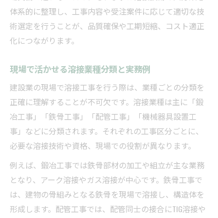
建設業の溶接 業種 分類に対応する資格整理
体系的に整理し、工事内容や受注案件に応じて適切な技
術選定を行うことが、品質確保や工期短縮、コスト適正
現場で生かせる溶接資格と区分の違いを解
化につながります。
説
建設業で求められる溶接技術者の評価基準
現場で活かせる溶接業種分類と実務例
最新の建設業溶接動向と技術導入のコツ
建設業の現場で溶接工事を行う際は、業種ごとの分類を
建設業で注目される溶接の新しい技術解説
正確に理解することが不可欠です。溶接業種は主に「鍛
最新動向を踏まえた建設業の溶接技術導入
冶工事」「鉄骨工事」「配管工事」「機械器具設置工
法
事」などに分類されます。それぞれの工事区分ごとに、
ファイバーレーザーなど先端技術の活用実
必要な溶接技術や資格、現場での役割が異なります。
例
例えば、鍛冶工事では鉄骨部材の加工や組立が主な業務
建設業の現場が求める溶接革新のポイント
となり、アーク溶接やガス溶接が中心です。鉄骨工事で
溶接工の将来性と新技術対応の現状分析
は、建物の骨組みとなる鉄骨を現場で溶接し、構造体を
溶接工の業種比較で理解する建設現場の未来
形成します。配管工事では、配管同士の接合にTIG溶接や