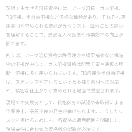
現場で生かせる溶接資格には、アーク溶接、ガス溶接、
TIG溶接、半自動溶接など多様な種類があり、それぞれ適
用範囲や求められる技能が異なります。区分ごとの違い
を理解することで、最適な人材配置や作業効率の向上が
図れます。
例えば、アーク溶接資格は鉄骨建方や橋梁補修など構造
物の溶接が中心で、ガス溶接資格は配管工事や薄板の切
断・溶接に多く用いられています。TIG溶接や半自動溶接
は、ステンレスやアルミといった多様な素材への対応
や、精密な仕上がりが求められる場面で重宝されます。
現場での失敗例として、資格区分の誤認や未取得による
作業停止、品質不良の発生が挙げられます。こうしたリ
スクを避けるためにも、各資格の適用範囲を明確にし、
現場要件に合わせた資格者の配置が必須です。