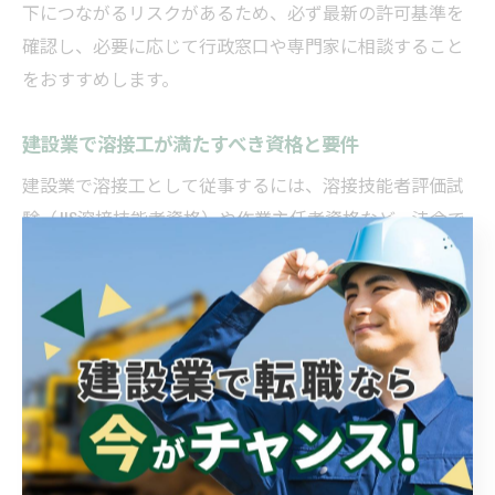
下につながるリスクがあるため、必ず最新の許可基準を
確認し、必要に応じて行政窓口や専門家に相談すること
をおすすめします。
建設業で溶接工が満たすべき資格と要件
建設業で溶接工として従事するには、溶接技能者評価試
験（JIS溶接技能者資格）や作業主任者資格など、法令で
定められた資格の取得が不可欠です。実際の現場では、
工事内容や担当工程に応じて必要な資格が細かく異なる
ため、事前の資格整理が重要となります。
例えば、アーク溶接やガス溶接にはそれぞれの技能講習
修了証が求められ、特定の工事では高所作業車運転や玉
掛け、足場の組立て等作業主任者などの関連資格も必要
です。加えて、近年は建設キャリアアップシステム
（CCUS）登録や、ロボット溶接技能講習など新たなスキ