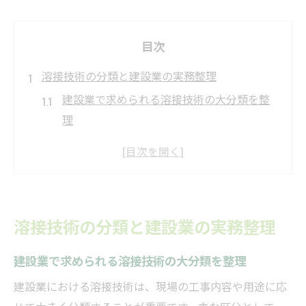
目次
溶接技術の分類と建設業の実務整理
建設業で求められる溶接技術の大分類を整
理
現場で活かせる溶接業種分類と実務例
建設業の溶接工が担う仕事内容の全体像
溶接技術の種類と建設業現場への適用法
建設業で活用される溶接工の分類基準とは
溶接技術の分類と建設業の実務整理
建設業で求められる溶接工事の許可要件
建設業の溶接工事に必要な許可要件まとめ
建設業で求められる溶接技術の大分類を整理
溶接 建設業許可取得の実務ポイント解説
建設業における溶接技術は、現場の工事内容や用途に応
鍛冶工事や各種溶接工事の許可基準の違い