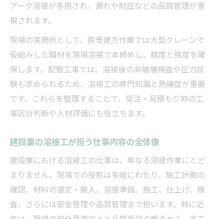
建設業で活躍する溶接工の業種別比較分析
アーク溶接が多用され、漏れや耐圧などの品質管理が重
溶接工事の業種分類から見る現場の将来像
視されます。
建設業で求められる溶接技能の進化と展望
現場の実務例として、鉄骨建方作業では大型クレーンで
溶接工の仕事内容の変化と業界標準の推移
仮組みした鋼材を現場溶接で本締めし、精度と強度を確
最新技術が建設業の溶接 仕事に与える影響
保します。配管工事では、溶接後の非破壊検査や圧力試
験も求められるため、溶接工の専門知識と熟練度が重要
です。これらを整理することで、受注・見積もり時の工
事区分判断や人材評価にも役立ちます。
建設業の溶接工が担う仕事内容の全体像
建設業における溶接工の仕事は、単なる溶接作業にとど
まりません。現場での役割は多岐にわたり、施工計画の
確認、材料の選定・搬入、溶接準備、施工、仕上げ、検
査、さらには安全管理や品質管理まで担います。特に近
年は、現場の安全意識向上と品質保証の観点から、各工