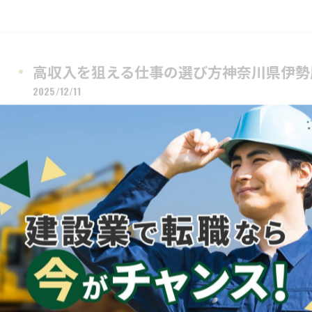
高収入を狙える仕事の選び方神奈川県伊勢
2025/12/11
神奈川県伊勢原市で高収入の仕事を探す際、どうやっ
ませんか？高収入を目指すには、求人条件の比較や未
交通費支…
墨出しが神奈川県で注目される珍しい職業
2025/11/28
建築現場の“基準”をつくる仕事に興味はありませんか
は、建築・土木の現場で非常に重要な役割を担いなが