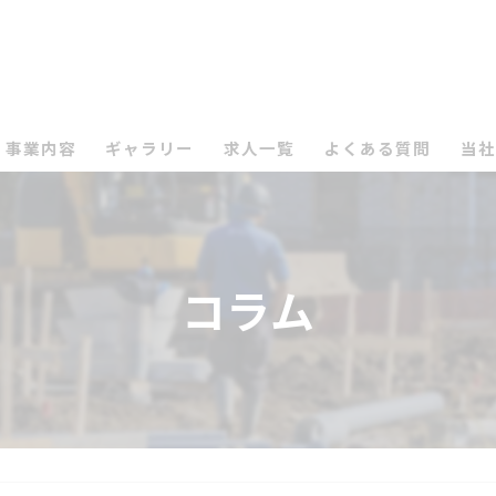
事業内容
ギャラリー
求人一覧
よくある質問
当社
墨
週
コラム
雑
求
未